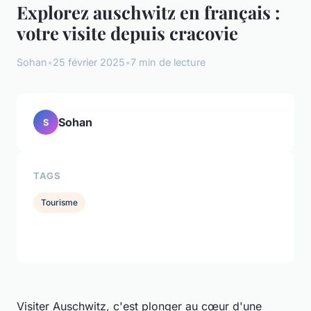
Explorez auschwitz en français :
votre visite depuis cracovie
Sohan
•
25 février 2025
•
7 min de lecture
Sohan
S
TAGS
Tourisme
Visiter Auschwitz, c'est plonger au cœur d'une