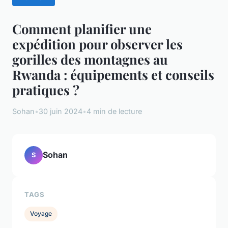
Comment planifier une
expédition pour observer les
gorilles des montagnes au
Rwanda : équipements et conseils
pratiques ?
Sohan
•
30 juin 2024
•
4 min de lecture
Sohan
S
TAGS
Voyage